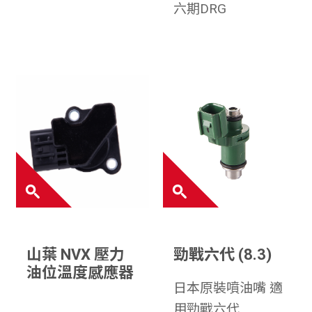
六期DRG
山葉 NVX 壓力
勁戰六代 (8.3)
油位溫度感應器
日本原裝噴油嘴 適
用勁戰六代