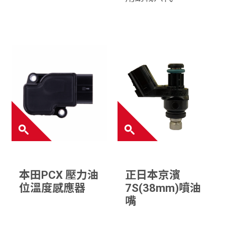
本田PCX 壓力油
正日本京濱
位溫度感應器
7S(38mm)噴油
嘴