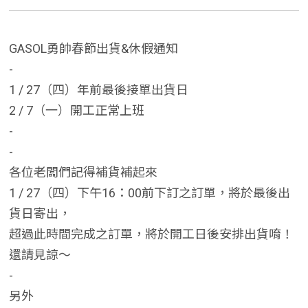
GASOL勇帥春節出貨&休假通知
-
1 / 27（四）年前最後接單出貨日
2 / 7（一）開工正常上班
-
-
各位老闆們記得補貨補起來
1 / 27（四）下午16：00前下訂之訂單，將於最後出
貨日寄出，
超過此時間完成之訂單，將於開工日後安排出貨唷！
還請見諒～
-
另外