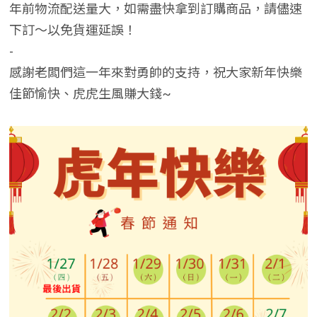
年前物流配送量大，如需盡快拿到訂購商品，請儘速
下訂～以免貨運延誤！
-
感謝老闆們這一年來對勇帥的支持，祝大家新年快樂
佳節愉快、虎虎生風賺大錢~