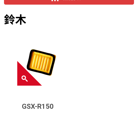
鈴木
GSX-R150