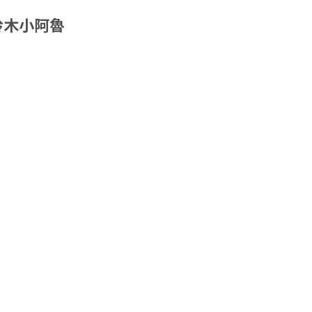
鈴木小阿魯