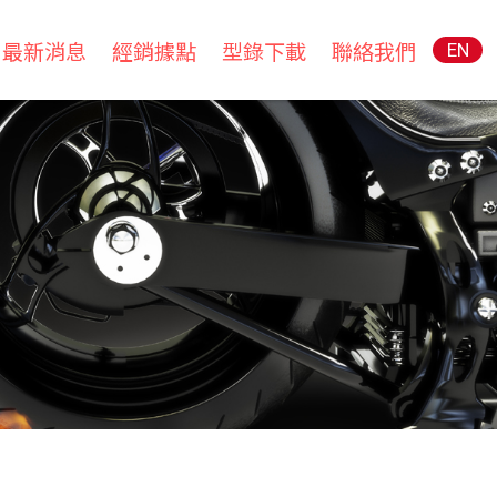
EN
最新消息
經銷據點
型錄下載
聯絡我們
最新消息
經銷據點
型錄下載
聯絡我們