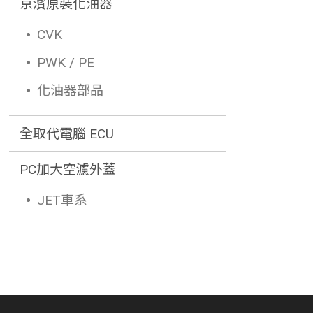
京濱原裝化油器
CVK
PWK / PE
化油器部品
全取代電腦 ECU
PC加大空濾外蓋
JET車系