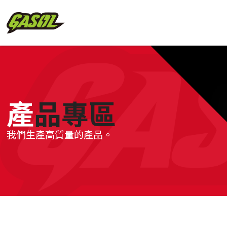
產品專區
我們生產高質量的產品。