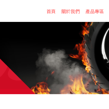
首頁
關於我們
產品專區
首頁
關於我們
產品專區