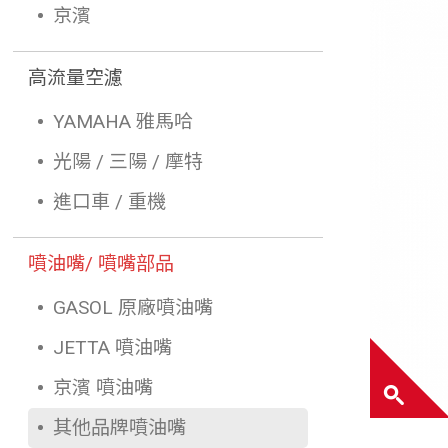
京濱
高流量空濾
YAMAHA 雅馬哈
光陽 / 三陽 / 摩特
進口車 / 重機
噴油嘴/ 噴嘴部品
GASOL 原廠噴油嘴
JETTA 噴油嘴
京濱 噴油嘴
其他品牌噴油嘴