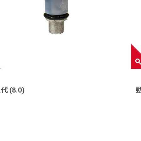
 (8.0)
勁