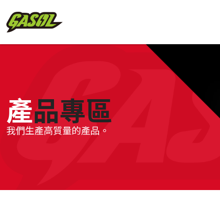
產品專區
我們生產高質量的產品。