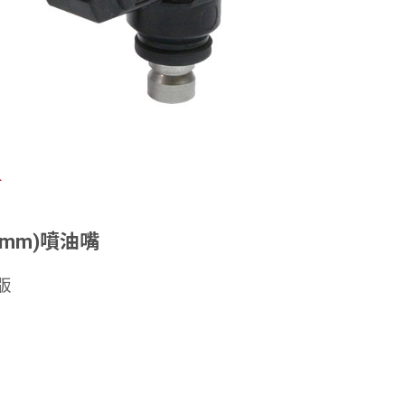
8mm)噴油嘴
版