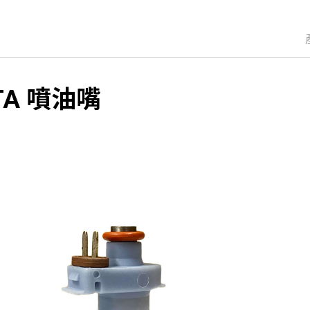
TA 噴油嘴