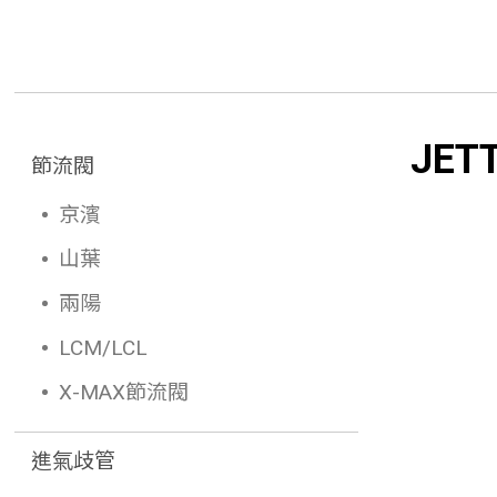
JET
節流閥
京濱
山葉
兩陽
LCM/LCL
X-MAX節流閥
進氣歧管