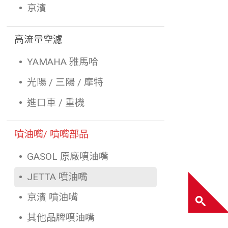
京濱
高流量空濾
YAMAHA 雅馬哈
光陽 / 三陽 / 摩特
進口車 / 重機
噴油嘴/ 噴嘴部品
GASOL 原廠噴油嘴
JETTA 噴油嘴
京濱 噴油嘴
其他品牌噴油嘴