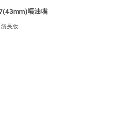
7(43mm)噴油嘴
京濱長版