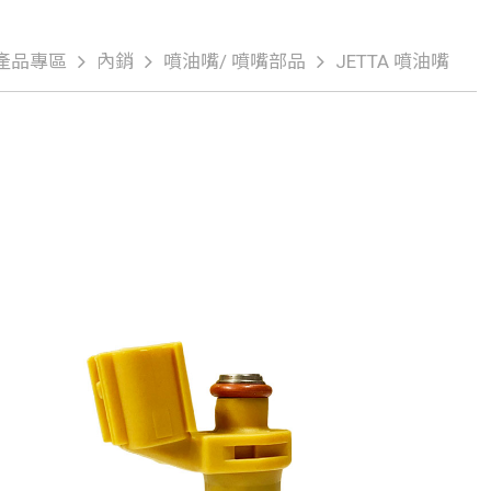
產品專區
內銷
噴油嘴/ 噴嘴部品
JETTA 噴油嘴