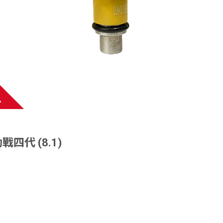
戰四代 (8.1)