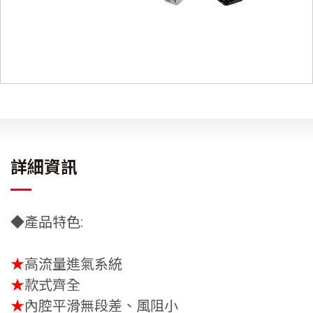
詳細資訊
◆產品特色:
★
高流量進氣系統
★
款式齊全
★
內腔平滑無段差、風阻小